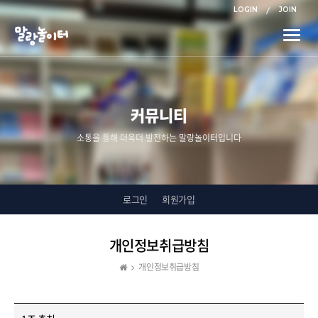
LOGIN
JOIN
Toggle
naviga
커뮤니티
소통을 통해 더욱더 발전하는 말랑놀이터입니다
로그인
회원가입
개인정보취급방침
개인정보취급방침